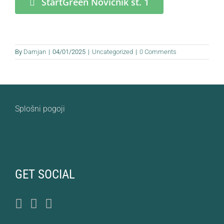
StartGreen Novičnik št. 1
By
Damjan
|
04/01/2025
|
Uncategorized
|
0 Comments
Splošni pogoji
GET SOCIAL