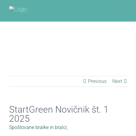
Skip
to
content
StartGreen Novičnik št. 1 2025
Home
Uncategorized
StartGreen Novičnik št. 1 2025
Previous
Next
StartGreen Novičnik št. 1
2025
Spoštovane bralke in bralci,